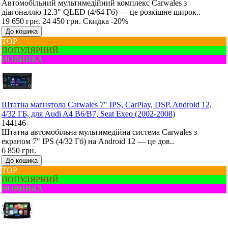
Автомобільний мультимедійний комплекс Carwales з
діагоналлю 12.3" QLED (4/64 Гб) — це розкішне широк..
19 650 грн.
24 450 грн.
Скидка -20%
До кошика
ТОР
ПОПУЛЯРНИЙ
НОВИНКА
Штатна магнsтола Carwales 7" IPS, CarPlay, DSP, Android 12,
4/32 ГБ, для Audi A4 B6/B7, Seat Exeo (2002-2008)
144146-
Штатна автомобільна мультимедійна система Carwales з
екраном 7" IPS (4/32 Гб) на Android 12 — це дов..
6 850 грн.
До кошика
ТОР
ПОПУЛЯРНИЙ
НОВИНКА