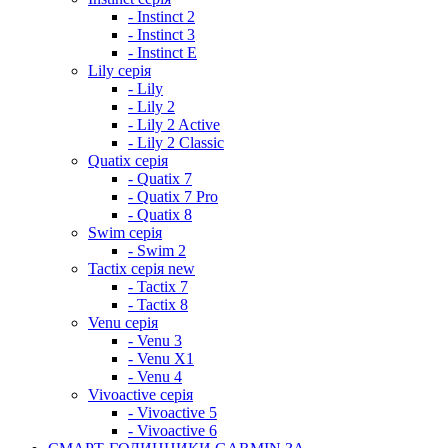
- Instinct 2
- Instinct 3
- Instinct E
Lily серія
- Lily
- Lily 2
- Lily 2 Active
- Lily 2 Classic
Quatix серія
- Quatix 7
- Quatix 7 Pro
- Quatix 8
Swim серія
- Swim 2
Tactix серія
new
- Tactix 7
- Tactix 8
Venu серія
- Venu 3
- Venu X1
- Venu 4
Vivoactive серія
- Vivoactive 5
- Vivoactive 6