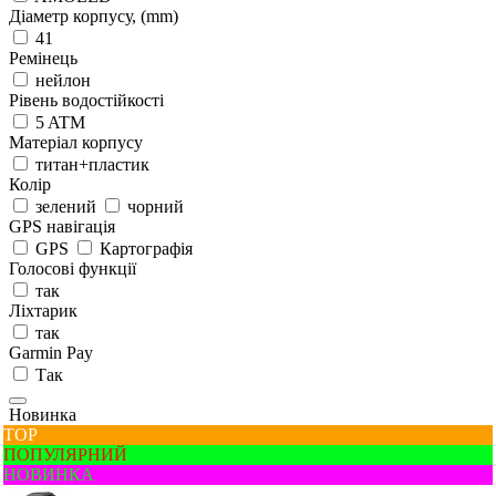
Діаметр корпусу, (mm)
41
Ремінець
нейлон
Рівень водостійкості
5 ATM
Матеріал корпусу
титан+пластик
Колір
зелений
чорний
GPS навігація
GPS
Картографія
Голосові функції
так
Ліхтарик
так
Garmin Pay
Так
Новинка
ТОР
ПОПУЛЯРНИЙ
НОВИНКА