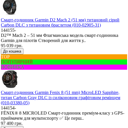
Смарт-годинник Garmin D2 Mach 2 (51 мм) титановий сірий
Carbon DLC з титановим браслетом (010-02905-31)
144155-
D2™ Mach 2 – 51 мм Флагманська модель смарт-годинника
Garmin для пілотів Створений для життя у..
95 039 грн.
До кошика
ТОР
ПОПУЛЯРНИЙ
НОВИНКА
Смарт-годинник Garmin Fenix 8 (51 mm) MicroLED Sapphire,
титан Carbon Gray DLC із силіконовим графітовим ремінцем
(010-03380-05)
144154-
FĒNIX® 8 MICROLED Смарт-годинник преміум-класу з GPS-
приймачем для мультиспорту ✅ Це перш..
97 400 грн.