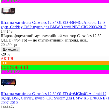
НОВИНКА
Штатна магнітола Carwales 12.3" QLED 4/64/4G, Android 12, 8
ядер, CarPlay, DSP, кулер для BMW 3 серії NBT CIC 2003-2017
144148-
Широкоформатний мультимедійний монітор Carwales 12.3"
QLED (4/64 Гб) — це ультимативний апгрейд, яки..
20 450 грн.
До кошика
-20 %
АКЦІЯ
ТОР
ПОПУЛЯРНИЙ
НОВИНКА
Штатна магнітола Carwales 12.3" QLED 4+64Gb/4G Android 12,
8ядер, DSP, CarPlay, кулер, CIC System для BMW X5 E70/X6 E71
2007-2010
144147-