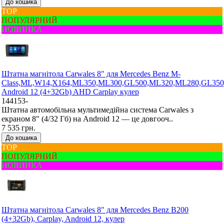
До кошика
ТОР
ПОПУЛЯРНИЙ
НОВИНКА
Штатна магнітола Carwales 8" для Mercedes Benz M-
Class,ML,W14,X164,ML350,ML300,GL500,ML320,ML280,GL350
Android 12 (4+32Gb) AHD Carplay кулер
144153-
Штатна автомобільна мультимедійна система Carwales з
екраном 8" (4/32 Гб) на Android 12 — це довгооч..
7 535 грн.
До кошика
ТОР
ПОПУЛЯРНИЙ
НОВИНКА
Штатна магнітола Carwales 8" для Mercedes Benz B200
(4+32Gb), Carplay, Android 12, кулер