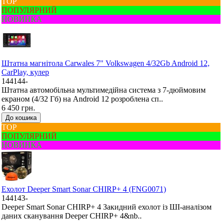
ТОР
ПОПУЛЯРНИЙ
НОВИНКА
Штатна магнітола Carwales 7" Volkswagen 4/32Gb Android 12,
CarPlay, кулер
144144-
Штатна автомобільна мультимедійна система з 7-дюймовим
екраном (4/32 Гб) на Android 12 розроблена сп..
6 450 грн.
До кошика
ТОР
ПОПУЛЯРНИЙ
НОВИНКА
Ехолот Deeper Smart Sonar CHIRP+ 4 (FNG0071)
144143-
Deeper Smart Sonar CHIRP+ 4 Закидний ехолот із ШІ-аналізом
даних сканування Deeper CHIRP+ 4&nb..