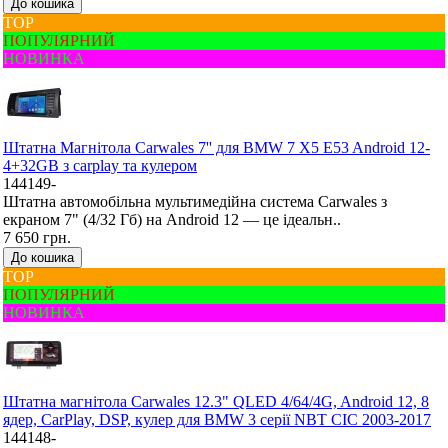
До кошика
ТОР
ПОПУЛЯРНИЙ
НОВИНКА
Штатна Mагнітола Carwales 7'' для BMW 7 X5 E53 Android 12-
4+32GB з carplay та кулером
144149-
Штатна автомобільна мультимедійна система Carwales з
екраном 7" (4/32 Гб) на Android 12 — це ідеальн..
7 650 грн.
До кошика
ТОР
ПОПУЛЯРНИЙ
НОВИНКА
Штатна магнітола Carwales 12.3" QLED 4/64/4G, Android 12, 8
ядер, CarPlay, DSP, кулер для BMW 3 серії NBT CIC 2003-2017
144148-