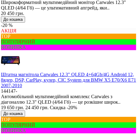
Широкоформатний мультимедійний монітор Carwales 12.3"
QLED (4/64 Гб) — це ультимативний апгрейд, яки..
20 450 грн.
До кошика
-20 %
АКЦІЯ
ТОР
ПОПУЛЯРНИЙ
НОВИНКА
Штатна магнітола Carwales 12.3" QLED 4+64Gb/4G Android 12,
8ядер, DSP, CarPlay, кулер, CIC System для BMW X5 E70/X6 E71
2007-2010
144147-
Автомобільний мультимедійний комплекс Carwales з
діагоналлю 12.3" QLED (4/64 Гб) — це розкішне широк..
19 650 грн.
24 450 грн.
Скидка -20%
До кошика
ТОР
ПОПУЛЯРНИЙ
НОВИНКА