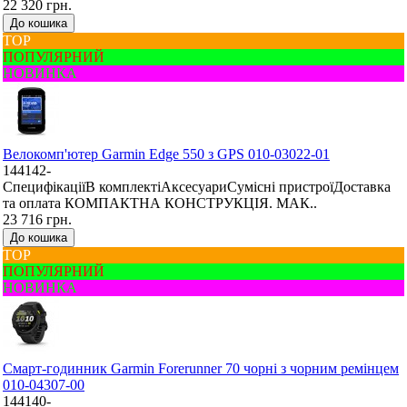
22 320 грн.
До кошика
ТОР
ПОПУЛЯРНИЙ
НОВИНКА
Велокомп'ютер Garmin Edge 550 з GPS 010-03022-01
144142-
СпецифікаціїВ комплектіАксесуариСумісні пристроїДоставка
та оплата КОМПАКТНА КОНСТРУКЦІЯ. МАК..
23 716 грн.
До кошика
ТОР
ПОПУЛЯРНИЙ
НОВИНКА
Смарт-годинник Garmin Forerunner 70 чорні з чорним ремінцем
010-04307-00
144140-