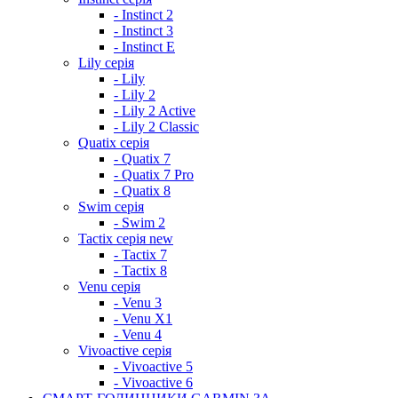
- Instinct 2
- Instinct 3
- Instinct E
Lily серія
- Lily
- Lily 2
- Lily 2 Active
- Lily 2 Classic
Quatix серія
- Quatix 7
- Quatix 7 Pro
- Quatix 8
Swim серія
- Swim 2
Tactix серія
new
- Tactix 7
- Tactix 8
Venu серія
- Venu 3
- Venu X1
- Venu 4
Vivoactive серія
- Vivoactive 5
- Vivoactive 6