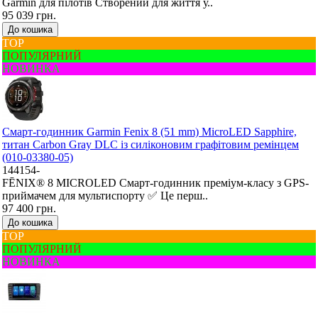
Garmin для пілотів Створений для життя у..
95 039 грн.
До кошика
ТОР
ПОПУЛЯРНИЙ
НОВИНКА
Смарт-годинник Garmin Fenix 8 (51 mm) MicroLED Sapphire,
титан Carbon Gray DLC із силіконовим графітовим ремінцем
(010-03380-05)
144154-
FĒNIX® 8 MICROLED Смарт-годинник преміум-класу з GPS-
приймачем для мультиспорту ✅ Це перш..
97 400 грн.
До кошика
ТОР
ПОПУЛЯРНИЙ
НОВИНКА