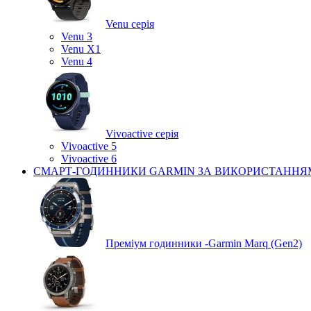
Venu серія
Venu 3
Venu X1
Venu 4
Vivoactive серія
Vivoactive 5
Vivoactive 6
СМАРТ-ГОДИННИКИ GARMIN ЗА ВИКОРИСТАННЯ
Преміум годинники -Garmin Marq (Gen2)