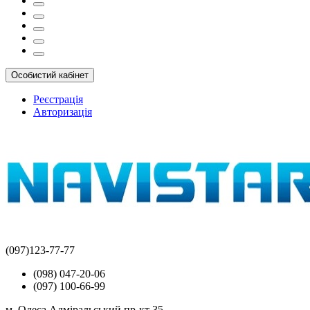
Особистий кабінет
Реєстрація
Авторизація
(097)123-77-77
(098) 047-20-06
(097) 100-66-99
м. Одеса Адміральський пр-кт 35