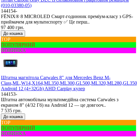
(010-03380-05)
144154-
FĒNIX® 8 MICROLED Смарт-годинник преміум-класу з GPS-
приймачем для мультиспорту ✅ Це перш..
97 400 грн.
До кошика
ТОР
ПОПУЛЯРНИЙ
НОВИНКА
Штатна магнітола Carwales 8" для Mercedes Benz M-
Class,ML,W14,X164,ML350,ML300,GL500,ML320,ML280,GL350
Android 12 (4+32Gb) AHD Carplay кулер
144153-
Штатна автомобільна мультимедійна система Carwales з
екраном 8" (4/32 Гб) на Android 12 — це довгооч..
7 535 грн.
До кошика
ТОР
ПОПУЛЯРНИЙ
НОВИНКА