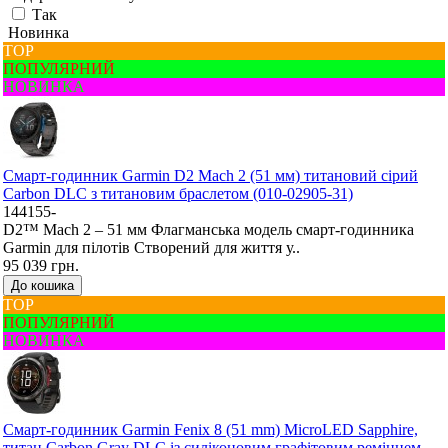
Так
Новинка
ТОР
ПОПУЛЯРНИЙ
НОВИНКА
Смарт-годинник Garmin D2 Mach 2 (51 мм) титановий сірий
Carbon DLC з титановим браслетом (010-02905-31)
144155-
D2™ Mach 2 – 51 мм Флагманська модель смарт-годинника
Garmin для пілотів Створений для життя у..
95 039 грн.
До кошика
ТОР
ПОПУЛЯРНИЙ
НОВИНКА
Смарт-годинник Garmin Fenix 8 (51 mm) MicroLED Sapphire,
титан Carbon Gray DLC із силіконовим графітовим ремінцем