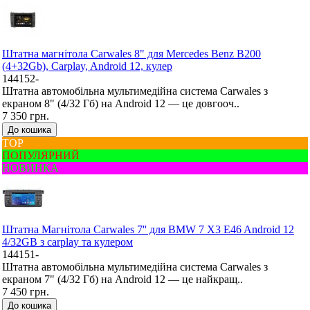
Штатна магнітола Carwales 8" для Mercedes Benz B200
(4+32Gb), Carplay, Android 12, кулер
144152-
Штатна автомобільна мультимедійна система Carwales з
екраном 8" (4/32 Гб) на Android 12 — це довгооч..
7 350 грн.
До кошика
ТОР
ПОПУЛЯРНИЙ
НОВИНКА
Штатна Mагнітола Carwales 7'' для BMW 7 X3 E46 Android 12
4/32GB з carplay та кулером
144151-
Штатна автомобільна мультимедійна система Carwales з
екраном 7" (4/32 Гб) на Android 12 — це найкращ..
7 450 грн.
До кошика