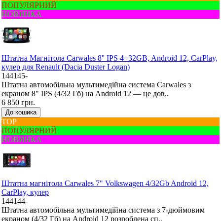
ПОПУЛЯРНИЙ
НОВИНКА
Штатна Mагнітола Carwales 8'' IPS 4+32GB, Android 12, CarPlay,
кулер для Renault (Dacia Duster Logan)
144145-
Штатна автомобільна мультимедійна система Carwales з
екраном 8" IPS (4/32 Гб) на Android 12 — це дов..
6 850 грн.
До кошика
ТОР
ПОПУЛЯРНИЙ
НОВИНКА
Штатна магнітола Carwales 7" Volkswagen 4/32Gb Android 12,
CarPlay, кулер
144144-
Штатна автомобільна мультимедійна система з 7-дюймовим
екраном (4/32 Гб) на Android 12 розроблена сп..