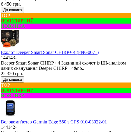
6 450 грн.
До кошика
ТОР
ПОПУЛЯРНИЙ
НОВИНКА
Ехолот Deeper Smart Sonar CHIRP+ 4 (FNG0071)
144143-
Deeper Smart Sonar CHIRP+ 4 Закидний ехолот із ШІ-аналізом
даних сканування Deeper CHIRP+ 4&nb..
22 320 грн.
До кошика
ТОР
ПОПУЛЯРНИЙ
НОВИНКА
Велокомп'ютер Garmin Edge 550 з GPS 010-03022-01
144142-