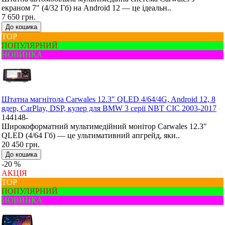
екраном 7" (4/32 Гб) на Android 12 — це ідеальн..
7 650 грн.
До кошика
ТОР
ПОПУЛЯРНИЙ
НОВИНКА
Штатна магнітола Carwales 12.3" QLED 4/64/4G, Android 12, 8
ядер, CarPlay, DSP, кулер для BMW 3 серії NBT CIC 2003-2017
144148-
Широкоформатний мультимедійний монітор Carwales 12.3"
QLED (4/64 Гб) — це ультимативний апгрейд, яки..
20 450 грн.
До кошика
-20 %
АКЦІЯ
ТОР
ПОПУЛЯРНИЙ
НОВИНКА