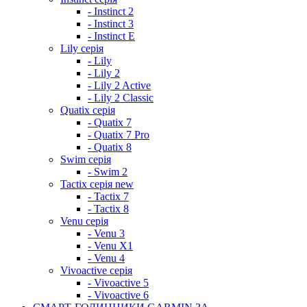
- Instinct 2
- Instinct 3
- Instinct E
Lily серія
- Lily
- Lily 2
- Lily 2 Active
- Lily 2 Classic
Quatix серія
- Quatix 7
- Quatix 7 Pro
- Quatix 8
Swim серія
- Swim 2
Tactix серія
new
- Tactix 7
- Tactix 8
Venu серія
- Venu 3
- Venu X1
- Venu 4
Vivoactive серія
- Vivoactive 5
- Vivoactive 6