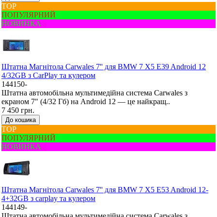
ТОР
ПОПУЛЯРНИЙ
НОВИНКА
Штатна Mагнітола Carwales 7'' для BMW 7 X5 E39 Android 12
4/32GB з CarPlay та кулером
144150-
Штатна автомобільна мультимедійна система Carwales з
екраном 7" (4/32 Гб) на Android 12 — це найкращ..
7 450 грн.
До кошика
ТОР
ПОПУЛЯРНИЙ
НОВИНКА
Штатна Mагнітола Carwales 7'' для BMW 7 X5 E53 Android 12-
4+32GB з carplay та кулером
144149-
Штатна автомобільна мультимедійна система Carwales з