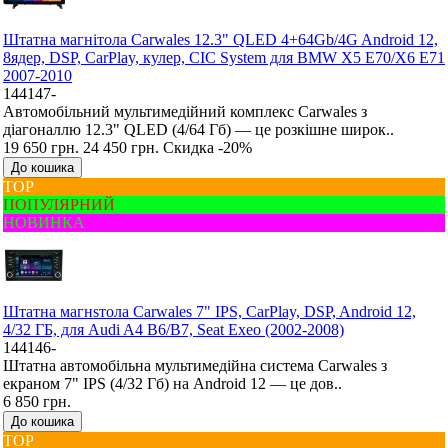
Штатна магнітола Carwales 12.3" QLED 4+64Gb/4G Android 12,
8ядер, DSP, CarPlay, кулер, CIC System для BMW X5 E70/X6 E71
2007-2010
144147-
Автомобільний мультимедійний комплекс Carwales з
діагоналлю 12.3" QLED (4/64 Гб) — це розкішне широк..
19 650 грн.
24 450 грн.
Скидка -20%
До кошика
ТОР
ПОПУЛЯРНИЙ
НОВИНКА
Штатна магнsтола Carwales 7" IPS, CarPlay, DSP, Android 12,
4/32 ГБ, для Audi A4 B6/B7, Seat Exeo (2002-2008)
144146-
Штатна автомобільна мультимедійна система Carwales з
екраном 7" IPS (4/32 Гб) на Android 12 — це дов..
6 850 грн.
До кошика
ТОР