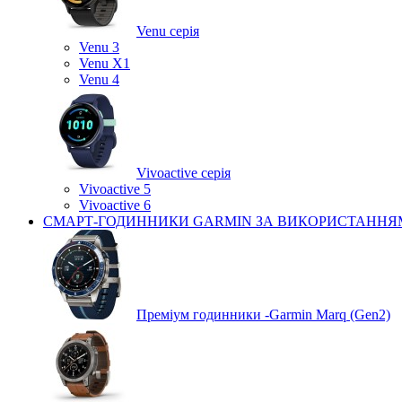
Venu серія
Venu 3
Venu X1
Venu 4
Vivoactive серія
Vivoactive 5
Vivoactive 6
СМАРТ-ГОДИННИКИ GARMIN ЗА ВИКОРИСТАННЯ
Преміум годинники -Garmin Marq (Gen2)