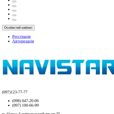
Особистий кабінет
Реєстрація
Авторизація
(097)123-77-77
(098) 047-20-06
(097) 100-66-99
м. Одеса Адміральський пр-кт 35