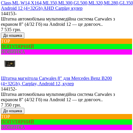
Class,ML,W14,X164,ML350,ML300,GL500,ML320,ML280,GL350
Android 12 (4+32Gb) AHD Carplay кулер
144153-
Штатна автомобільна мультимедійна система Carwales з
екраном 8" (4/32 Гб) на Android 12 — це довгооч..
7 535 грн.
До кошика
ТОР
ПОПУЛЯРНИЙ
НОВИНКА
Штатна магнітола Carwales 8" для Mercedes Benz B200
(4+32Gb), Carplay, Android 12, кулер
144152-
Штатна автомобільна мультимедійна система Carwales з
екраном 8" (4/32 Гб) на Android 12 — це довгооч..
7 350 грн.
До кошика
ТОР
ПОПУЛЯРНИЙ
НОВИНКА