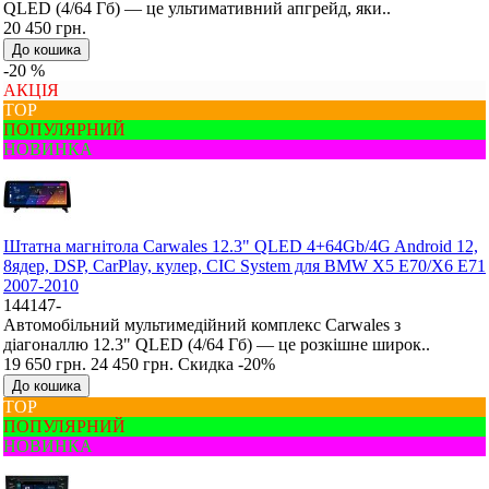
QLED (4/64 Гб) — це ультимативний апгрейд, яки..
20 450 грн.
До кошика
-20 %
АКЦІЯ
ТОР
ПОПУЛЯРНИЙ
НОВИНКА
Штатна магнітола Carwales 12.3" QLED 4+64Gb/4G Android 12,
8ядер, DSP, CarPlay, кулер, CIC System для BMW X5 E70/X6 E71
2007-2010
144147-
Автомобільний мультимедійний комплекс Carwales з
діагоналлю 12.3" QLED (4/64 Гб) — це розкішне широк..
19 650 грн.
24 450 грн.
Скидка -20%
До кошика
ТОР
ПОПУЛЯРНИЙ
НОВИНКА