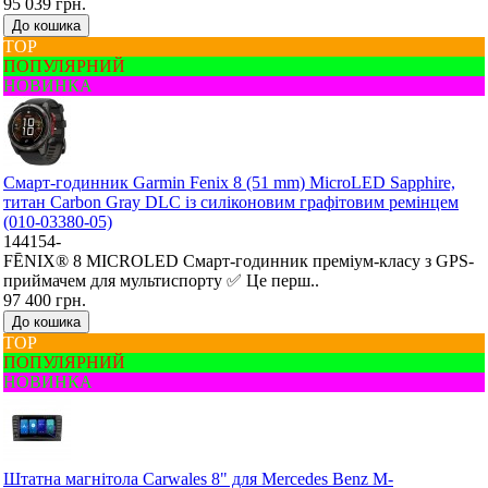
95 039 грн.
До кошика
ТОР
ПОПУЛЯРНИЙ
НОВИНКА
Смарт-годинник Garmin Fenix 8 (51 mm) MicroLED Sapphire,
титан Carbon Gray DLC із силіконовим графітовим ремінцем
(010-03380-05)
144154-
FĒNIX® 8 MICROLED Смарт-годинник преміум-класу з GPS-
приймачем для мультиспорту ✅ Це перш..
97 400 грн.
До кошика
ТОР
ПОПУЛЯРНИЙ
НОВИНКА
Штатна магнітола Carwales 8" для Mercedes Benz M-