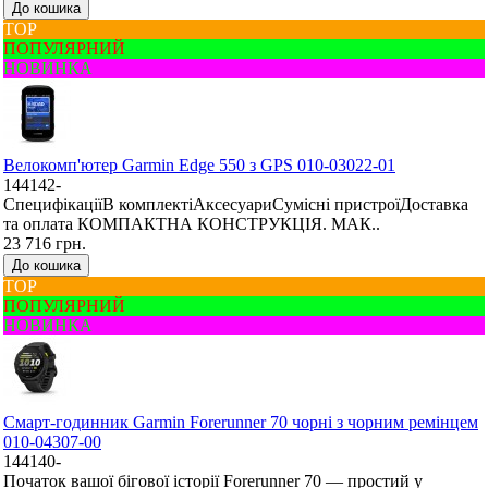
До кошика
ТОР
ПОПУЛЯРНИЙ
НОВИНКА
Велокомп'ютер Garmin Edge 550 з GPS 010-03022-01
144142-
СпецифікаціїВ комплектіАксесуариСумісні пристроїДоставка
та оплата КОМПАКТНА КОНСТРУКЦІЯ. МАК..
23 716 грн.
До кошика
ТОР
ПОПУЛЯРНИЙ
НОВИНКА
Смарт-годинник Garmin Forerunner 70 чорні з чорним ремінцем
010-04307-00
144140-
Початок вашої бігової історії Forerunner 70 — простий у