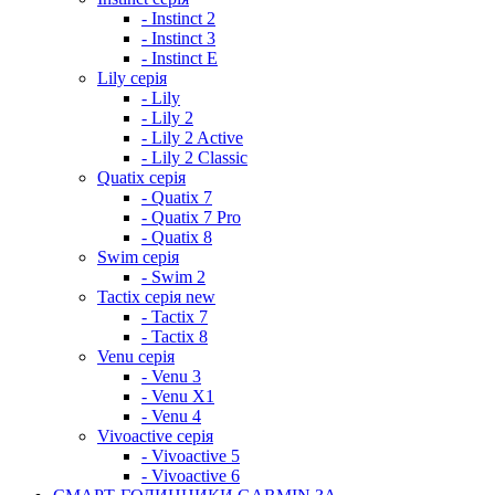
- Instinct 2
- Instinct 3
- Instinct E
Lily серія
- Lily
- Lily 2
- Lily 2 Active
- Lily 2 Classic
Quatix серія
- Quatix 7
- Quatix 7 Pro
- Quatix 8
Swim серія
- Swim 2
Tactix серія
new
- Tactix 7
- Tactix 8
Venu серія
- Venu 3
- Venu X1
- Venu 4
Vivoactive серія
- Vivoactive 5
- Vivoactive 6