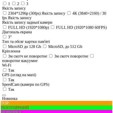
1
2
3
Якість запису
2304*1296p (30fps) Якість запису
4К (3840×2160) / 30
fps Якість запису
Якість запису задньої камери
FULL HD (1920*1080p)
FULL HD (1920*1080 60FPS)
Діагональ екрана
3"
Тип та обсяг картки пам'яті
MicroSD до 128 Gb
MicroSD, до 512 Gb
Кріплення
3м скотч не поворотне
3м скотч поворотне
поворотне вакуумне
Wi-Fi
Так
GPS (огляд на мапі)
Так
SpeedCam (камери по GPS)
Так
Новинка
ТОР
ПОПУЛЯРНИЙ
НОВИНКА