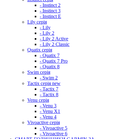
- Instinct 2
- Instinct 3
- Instinct E
Lily серія
- Lily
- Lily 2
- Lily 2 Active
- Lily 2 Classic
Quatix серія
- Quatix 7
- Quatix 7 Pro
- Quatix 8
Swim серія
- Swim 2
Tactix серія
new
- Tactix 7
- Tactix 8
Venu серія
- Venu 3
- Venu X1
- Venu 4
Vivoactive серія
- Vivoactive 5
- Vivoactive 6