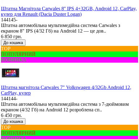
Штатна Mагнітола Carwales 8'' IPS 4+32GB, Android 12, CarPlay,
кулер для Renault (Dacia Duster Logan)
144145-
Штатна автомобільна мультимедійна система Carwales з
екраном 8" IPS (4/32 Гб) на Android 12 — це дов..
6 850 грн.
До кошика
ТОР
ПОПУЛЯРНИЙ
НОВИНКА
Штатна магнітола Carwales 7" Volkswagen 4/32Gb Android 12,
CarPlay, кулер
144144-
Штатна автомобільна мультимедійна система з 7-дюймовим
екраном (4/32 Гб) на Android 12 розроблена сп..
6 450 грн.
До кошика
ТОР
ПОПУЛЯРНИЙ
НОВИНКА