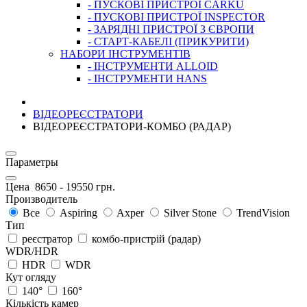
- ПУСКОВІ ПРИСТРОЇ CARKU
- ПУСКОВІ ПРИСТРОЇ INSPECTOR
- ЗАРЯДНІ ПРИСТРОЇ З ЄВРОПИ
- СТАРТ-КАБЕЛІ (ПРИКУРИТИ)
НАБОРИ ІНСТРУМЕНТІВ
- ІНСТРУМЕНТИ ALLOID
- ІНСТРУМЕНТИ HANS
ВІДЕОРЕЄСТРАТОРИ
ВІДЕОРЕЄСТРАТОРИ-КОМБО (РАДАР)
Параметры
Цена
8650
-
19550
грн.
Производитель
Все
Aspiring
Axper
Silver Stone
TrendVision
Тип
реєстратор
комбо-пристрій (радар)
WDR/HDR
HDR
WDR
Кут огляду
140°
160°
Кількість камер