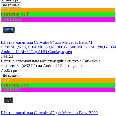
До кошика
ТОР
ПОПУЛЯРНИЙ
НОВИНКА
Штатна магнітола Carwales 8" для Mercedes Benz M-
Class,ML,W14,X164,ML350,ML300,GL500,ML320,ML280,GL350
Android 12 (4+32Gb) AHD Carplay кулер
144153-
Штатна автомобільна мультимедійна система Carwales з
екраном 8" (4/32 Гб) на Android 12 — це довгооч..
7 535 грн.
До кошика
ТОР
ПОПУЛЯРНИЙ
НОВИНКА
Штатна магнітола Carwales 8" для Mercedes Benz B200