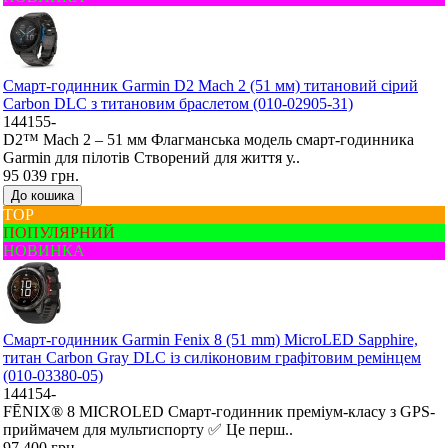
Смарт-годинник Garmin D2 Mach 2 (51 мм) титановий сірий
Carbon DLC з титановим браслетом (010-02905-31)
144155-
D2™ Mach 2 – 51 мм Флагманська модель смарт-годинника
Garmin для пілотів Створений для життя у..
95 039 грн.
До кошика
ТОР
ПОПУЛЯРНИЙ
НОВИНКА
Смарт-годинник Garmin Fenix 8 (51 mm) MicroLED Sapphire,
титан Carbon Gray DLC із силіконовим графітовим ремінцем
(010-03380-05)
144154-
FĒNIX® 8 MICROLED Смарт-годинник преміум-класу з GPS-
приймачем для мультиспорту ✅ Це перш..
97 400 грн.