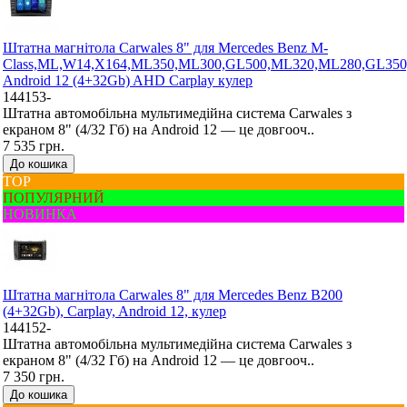
Штатна магнітола Carwales 8" для Mercedes Benz M-
Class,ML,W14,X164,ML350,ML300,GL500,ML320,ML280,GL350
Android 12 (4+32Gb) AHD Carplay кулер
144153-
Штатна автомобільна мультимедійна система Carwales з
екраном 8" (4/32 Гб) на Android 12 — це довгооч..
7 535 грн.
До кошика
ТОР
ПОПУЛЯРНИЙ
НОВИНКА
Штатна магнітола Carwales 8" для Mercedes Benz B200
(4+32Gb), Carplay, Android 12, кулер
144152-
Штатна автомобільна мультимедійна система Carwales з
екраном 8" (4/32 Гб) на Android 12 — це довгооч..
7 350 грн.
До кошика