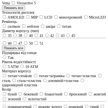
Venu
Vivoactive 5
Показать все
Технологія дисплея
AMOLED
MIP
LCD
монохромний
MicroLED
Ремінець
силікон
нейлон
шкіра
титан
Діаметр корпусу, (mm)
35
38
40
41
42
43
45
46
47
50
51
Показать все
Підзарядка від сонця
Так
Рівень водостійкості
5 ATM
10 ATM
Матеріал корпусу
титан+cerakote
титан+кераміка
титан+пластик
сталь
сталь+пластик
алюміній+пластик
удароміцний пластик
Колір
білий
бежевий
блакитний
бронзовий
жовтий
зелений
золотистий
помаранчевий
рожеве золото
рожевий
сірий