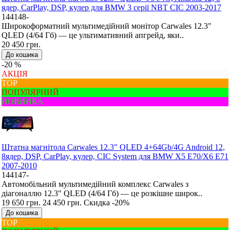
ядер, CarPlay, DSP, кулер для BMW 3 серії NBT CIC 2003-2017
144148-
Широкоформатний мультимедійний монітор Carwales 12.3"
QLED (4/64 Гб) — це ультимативний апгрейд, яки..
20 450 грн.
До кошика
-20 %
АКЦІЯ
ТОР
ПОПУЛЯРНИЙ
НОВИНКА
Штатна магнітола Carwales 12.3" QLED 4+64Gb/4G Android 12,
8ядер, DSP, CarPlay, кулер, CIC System для BMW X5 E70/X6 E71
2007-2010
144147-
Автомобільний мультимедійний комплекс Carwales з
діагоналлю 12.3" QLED (4/64 Гб) — це розкішне широк..
19 650 грн.
24 450 грн.
Скидка -20%
До кошика
ТОР