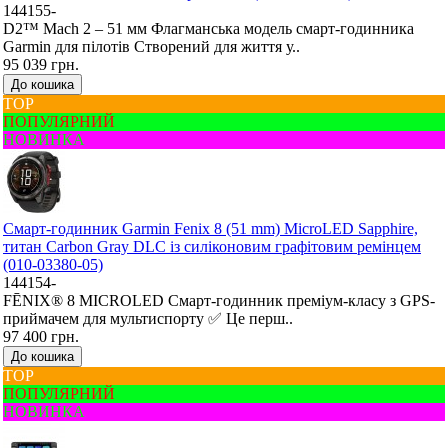
144155-
D2™ Mach 2 – 51 мм Флагманська модель смарт-годинника
Garmin для пілотів Створений для життя у..
95 039 грн.
До кошика
ТОР
ПОПУЛЯРНИЙ
НОВИНКА
Смарт-годинник Garmin Fenix 8 (51 mm) MicroLED Sapphire,
титан Carbon Gray DLC із силіконовим графітовим ремінцем
(010-03380-05)
144154-
FĒNIX® 8 MICROLED Смарт-годинник преміум-класу з GPS-
приймачем для мультиспорту ✅ Це перш..
97 400 грн.
До кошика
ТОР
ПОПУЛЯРНИЙ
НОВИНКА