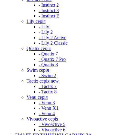
- Instinct 2
- Instinct 3
- Instinct E
Lily серія
- Lily
- Lily 2
- Lily 2 Active
- Lily 2 Classic
Quatix серія
- Quatix 7
- Quatix 7 Pro
- Quatix 8
Swim серія
- Swim 2
Tactix серія
new
- Tactix 7
- Tactix 8
Venu серія
- Venu 3
- Venu X1
- Venu 4
Vivoactive серія
- Vivoactive 5
- Vivoactive 6