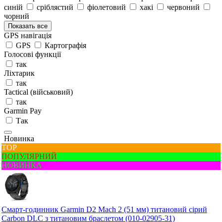
синій
сріблястий
фіолетовий
хакі
червоний
чорний
Показать все
GPS навігація
GPS
Картографія
Голосові функції
так
Ліхтарик
так
Tactical (військовий)
так
Garmin Pay
Так
Новинка
ТОР
ПОПУЛЯРНИЙ
НОВИНКА
Смарт-годинник Garmin D2 Mach 2 (51 мм) титановий сірий
Carbon DLC з титановим браслетом (010-02905-31)