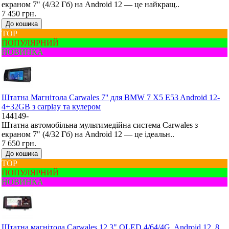
екраном 7" (4/32 Гб) на Android 12 — це найкращ..
7 450 грн.
До кошика
ТОР
ПОПУЛЯРНИЙ
НОВИНКА
Штатна Mагнітола Carwales 7'' для BMW 7 X5 E53 Android 12-
4+32GB з carplay та кулером
144149-
Штатна автомобільна мультимедійна система Carwales з
екраном 7" (4/32 Гб) на Android 12 — це ідеальн..
7 650 грн.
До кошика
ТОР
ПОПУЛЯРНИЙ
НОВИНКА
Штатна магнітола Carwales 12.3" QLED 4/64/4G, Android 12, 8