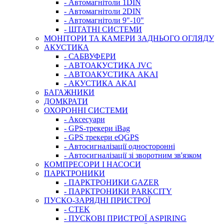
- Автомагнітоли 1DIN
- Автомагнітоли 2DIN
- Автомагнітоли 9"-10"
- ШТАТНІ СИСТЕМИ
МОНІТОРИ ТА КАМЕРИ ЗАДНЬОГО ОГЛЯДУ
АКУСТИКА
- САБВУФЕРИ
- АВТОАКУСТИКА JVC
- АВТОАКУСТИКА AKAI
- АКУСТИКА AKAI
БАГАЖНИКИ
ДОМКРАТИ
ОХОРОННІ СИСТЕМИ
- Аксесуари
- GPS-трекери iBag
- GPS трекери eQGPS
- Автосигналізації односторонні
- Автосигналізації зі зворотним зв'язком
КОМПРЕСОРИ І НАСОСИ
ПАРКТРОНИКИ
- ПАРКТРОНИКИ GAZER
- ПАРКТРОНИКИ PARKCITY
ПУСКО-ЗАРЯДНІ ПРИСТРОЇ
- CTEK
- ПУСКОВІ ПРИСТРОЇ ASPIRING