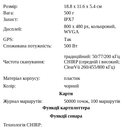
Розмір:
18.8 x 11.6 x 5.4 см
Вага:
500 г
Захист:
IPX7
800 x 480 px, кольоровий,
Дисплей:
WVGA
GPS:
Так
Споживана потужність:
500 Вт
традиційний: 50/77/200 кГц
Частота сканування:
CHIRP (середній і високий;
ClearVü 260/455/800 кГц)
Матеріал корпусу:
пластик
Колір:
чорний
Карти
Журнал маршрутів:
50000 точок, 100 маршрутів
Функції картплоттера
Функції сонара
Технологія CHIRP: