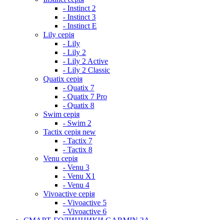
- Instinct 2
- Instinct 3
- Instinct E
Lily серія
- Lily
- Lily 2
- Lily 2 Active
- Lily 2 Classic
Quatix серія
- Quatix 7
- Quatix 7 Pro
- Quatix 8
Swim серія
- Swim 2
Tactix серія
new
- Tactix 7
- Tactix 8
Venu серія
- Venu 3
- Venu X1
- Venu 4
Vivoactive серія
- Vivoactive 5
- Vivoactive 6