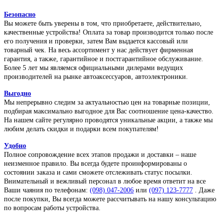
Безопасно
Вы можете быть уверены в том, что приобретаете, действительно,
качественные устройства! Оплата за товар производится только после
его получения и проверки, затем Вам выдается кассовый или
товарный чек. На весь ассортимент у нас действует фирменная
гарантия, а также, гарантийное и постгарантийное обслуживание.
Более 5 лет мы являемся официальными дилерами ведущих
производителей на рынке автоаксессуаров, автоэлектроники.
Выгодно
Мы непрерывно следим за актуальностью цен на товарные позиции,
подбирая максимально выгодное для Вас соотношение цена-качество.
На нашем сайте регулярно проводятся уникальные акции, а также мы
любим делать скидки и подарки всем покупателям!
Удобно
Полное сопровождение всех этапов продажи и доставки – наше
неизменное правило. Вы всегда будете проинформированы о
состоянии заказа и сами сможете отслеживать статус посылки.
Внимательный и вежливый персонал в любое время ответит на все
Ваши чаяния по телефонам:
(098) 047-2006
или
(097) 123-7777
. Даже
после покупки, Вы всегда можете рассчитывать на нашу консультацию
по вопросам работы устройства.