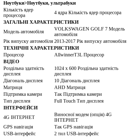
Ноутбуки>Ноутбуки, ультрабуки
Кількість ядер
4 ядра Кількість ядер процесора
процесора
ЗАГАЛЬНІ ХАРАКТЕРИСТИКИ
VOLKSWAGEN GOLF 7 Модель
Модель автомобіля
автомобіля
Рік випуску автомобіля
2013-2017 Рік випуску автомобіля
ТЕХНІЧНІ ХАРАКТЕРИСТИКИ
Процесор
AllwinnerT3L Процесор
ВІДЕО
Роздільна здатність
1024 x 600 Роздільна здатність
дисплея
дисплея
Діагональ дисплея
10 Діагональ дисплея
Матриця
AHD Матриця
Підтримка камери
Так Підтримка камери
Тип дисплея
Full Touch Тип дисплея
ІНТЕРФЕЙСИ
Виносної модем (опція) 4G
4G ІНТЕРНЕТ
ІНТЕРНЕТ
GPS навігація
Так GPS навігація
USB-інтерфейс
2 тил USB-інтерфейс