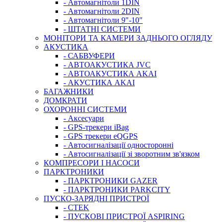
- Автомагнітоли 1DIN
- Автомагнітоли 2DIN
- Автомагнітоли 9"-10"
- ШТАТНІ СИСТЕМИ
МОНІТОРИ ТА КАМЕРИ ЗАДНЬОГО ОГЛЯДУ
АКУСТИКА
- САБВУФЕРИ
- АВТОАКУСТИКА JVC
- АВТОАКУСТИКА AKAI
- АКУСТИКА AKAI
БАГАЖНИКИ
ДОМКРАТИ
ОХОРОННІ СИСТЕМИ
- Аксесуари
- GPS-трекери iBag
- GPS трекери eQGPS
- Автосигналізації односторонні
- Автосигналізації зі зворотним зв'язком
КОМПРЕСОРИ І НАСОСИ
ПАРКТРОНИКИ
- ПАРКТРОНИКИ GAZER
- ПАРКТРОНИКИ PARKCITY
ПУСКО-ЗАРЯДНІ ПРИСТРОЇ
- CTEK
- ПУСКОВІ ПРИСТРОЇ ASPIRING