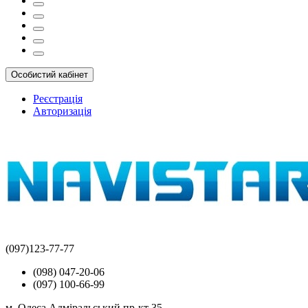
Особистий кабінет
Реєстрація
Авторизація
(097)123-77-77
(098) 047-20-06
(097) 100-66-99
м. Одеса Адміральський пр-кт 35