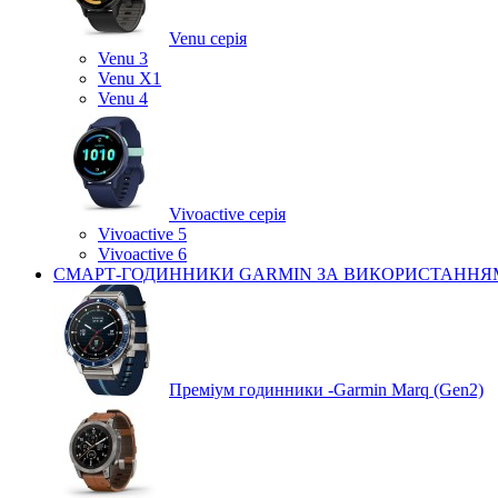
Venu серія
Venu 3
Venu X1
Venu 4
Vivoactive серія
Vivoactive 5
Vivoactive 6
СМАРТ-ГОДИННИКИ GARMIN ЗА ВИКОРИСТАННЯ
Преміум годинники -Garmin Marq (Gen2)