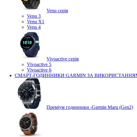
Venu серія
Venu 3
Venu X1
Venu 4
Vivoactive серія
Vivoactive 5
Vivoactive 6
СМАРТ-ГОДИННИКИ GARMIN ЗА ВИКОРИСТАННЯ
Преміум годинники -Garmin Marq (Gen2)