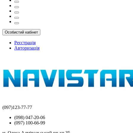
Особистий кабінет
Реєстрація
Авторизація
(097)123-77-77
(098) 047-20-06
(097) 100-66-99
м. Одеса Адміральський пр-кт 35