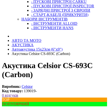
- ПУСКОВІ ПРИСТРОЇ CARKU
- ПУСКОВІ ПРИСТРОЇ INSPECTOR
- ЗАРЯДНІ ПРИСТРОЇ З ЄВРОПИ
- СТАРТ-КАБЕЛІ (ПРИКУРИТИ)
НАБОРИ ІНСТРУМЕНТІВ
- ІНСТРУМЕНТИ ALLOID
- ІНСТРУМЕНТИ HANS
АВТО ТА МОТО
АКУСТИКА
Автоакустика 15х23см (6"х9")
Акустика Celsior CS-693С (Carbon)
Акустика Celsior CS-693С
(Carbon)
Виробник:
Celsior
Код товару:
139019-
0 відгуків
ТОР
ПОПУЛЯРНИЙ