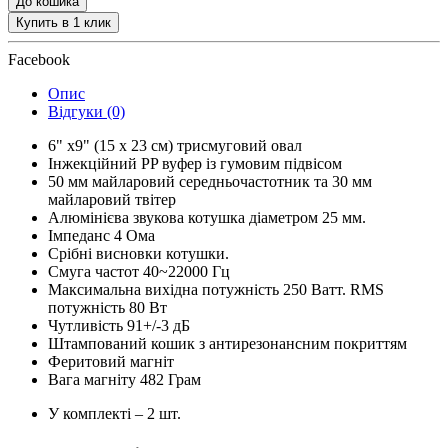
До кошика
Купить в 1 клик
Facebook
Опис
Відгуки (0)
6" x9" (15 x 23 см) трисмуговий овал
Інжекційний PP вуфер із гумовим підвісом
50 мм майларовий середньочастотник та 30 мм
майларовий твітер
Алюмінієва звукова котушка діаметром 25 мм.
Імпеданс 4 Ома
Срібні висновки котушки.
Смуга частот 40~22000 Гц
Максимальна вихідна потужність 250 Ватт. RMS
потужність 80 Вт
Чутливість 91+/-3 дБ
Штампований кошик з антирезонансним покриттям
Феритовий магніт
Вага магніту 482 Грам
У комплекті – 2 шт.