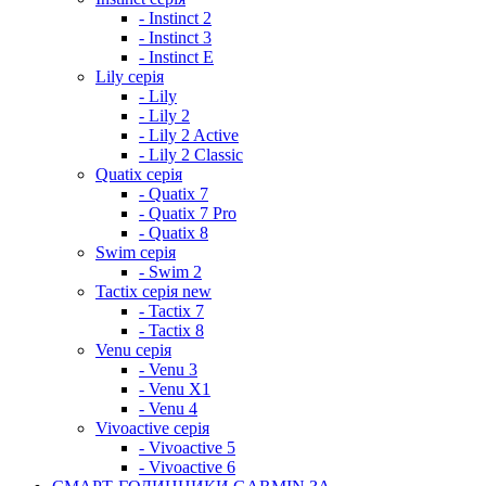
- Instinct 2
- Instinct 3
- Instinct E
Lily серія
- Lily
- Lily 2
- Lily 2 Active
- Lily 2 Classic
Quatix серія
- Quatix 7
- Quatix 7 Pro
- Quatix 8
Swim серія
- Swim 2
Tactix серія
new
- Tactix 7
- Tactix 8
Venu серія
- Venu 3
- Venu X1
- Venu 4
Vivoactive серія
- Vivoactive 5
- Vivoactive 6