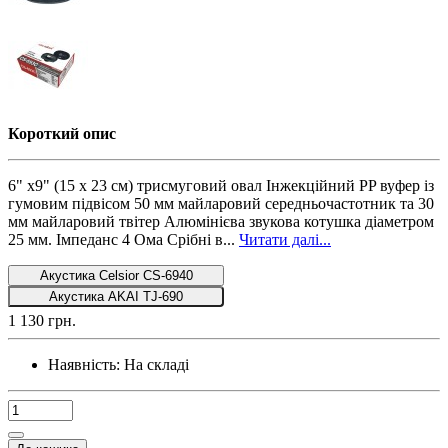
Короткий опис
6" x9" (15 x 23 см) трисмуговий овал Інжекційний PP вуфер із
гумовим підвісом 50 мм майларовий середньочастотник та 30
мм майларовий твітер Алюмінієва звукова котушка діаметром
25 мм. Імпеданс 4 Ома Срібні в...
Читати далі...
Акустика Celsior CS-6940
Акустика AKAI TJ-690
1 130 грн.
Наявність:
На складі