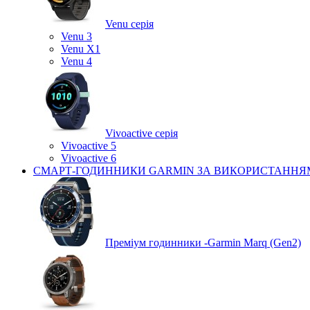
Venu серія
Venu 3
Venu X1
Venu 4
Vivoactive серія
Vivoactive 5
Vivoactive 6
СМАРТ-ГОДИННИКИ GARMIN ЗА ВИКОРИСТАННЯ
Преміум годинники -Garmin Marq (Gen2)