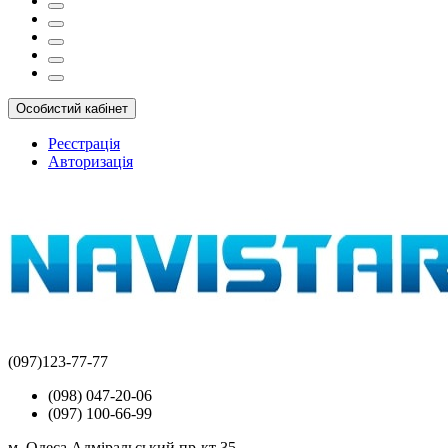
Особистий кабінет
Реєстрація
Авторизація
(097)123-77-77
(098) 047-20-06
(097) 100-66-99
м. Одеса Адміральський пр-кт 35