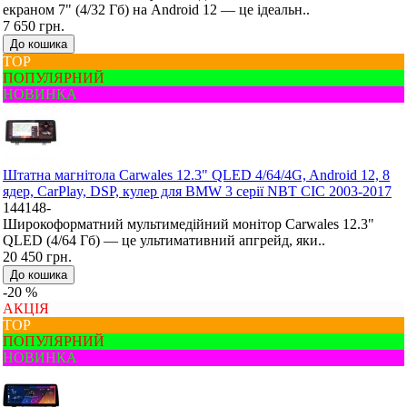
екраном 7" (4/32 Гб) на Android 12 — це ідеальн..
7 650 грн.
До кошика
ТОР
ПОПУЛЯРНИЙ
НОВИНКА
Штатна магнітола Carwales 12.3" QLED 4/64/4G, Android 12, 8
ядер, CarPlay, DSP, кулер для BMW 3 серії NBT CIC 2003-2017
144148-
Широкоформатний мультимедійний монітор Carwales 12.3"
QLED (4/64 Гб) — це ультимативний апгрейд, яки..
20 450 грн.
До кошика
-20 %
АКЦІЯ
ТОР
ПОПУЛЯРНИЙ
НОВИНКА