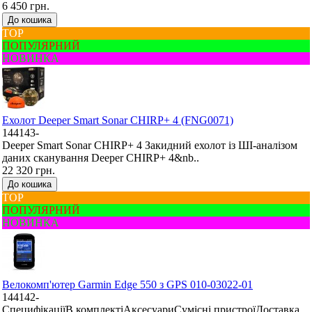
6 450 грн.
До кошика
ТОР
ПОПУЛЯРНИЙ
НОВИНКА
Ехолот Deeper Smart Sonar CHIRP+ 4 (FNG0071)
144143-
Deeper Smart Sonar CHIRP+ 4 Закидний ехолот із ШІ-аналізом
даних сканування Deeper CHIRP+ 4&nb..
22 320 грн.
До кошика
ТОР
ПОПУЛЯРНИЙ
НОВИНКА
Велокомп'ютер Garmin Edge 550 з GPS 010-03022-01
144142-
СпецифікаціїВ комплектіАксесуариСумісні пристроїДоставка