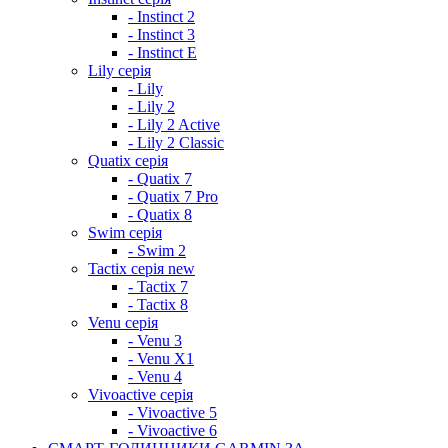
- Instinct 2
- Instinct 3
- Instinct E
Lily серія
- Lily
- Lily 2
- Lily 2 Active
- Lily 2 Classic
Quatix серія
- Quatix 7
- Quatix 7 Pro
- Quatix 8
Swim серія
- Swim 2
Tactix серія
new
- Tactix 7
- Tactix 8
Venu серія
- Venu 3
- Venu X1
- Venu 4
Vivoactive серія
- Vivoactive 5
- Vivoactive 6