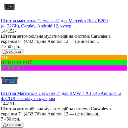
Штатна магнітола Carwales 8" для Mercedes Benz B200
(4+32Gb), Carplay, Android 12, кулер
144152-
Штатна автомобільна мультимедійна система Carwales з
екраном 8" (4/32 Гб) на Android 12 — це довгооч..
7 350 грн.
До кошика
ТОР
ПОПУЛЯРНИЙ
НОВИНКА
Штатна Mагнітола Carwales 7'' для BMW 7 X3 E46 Android 12
4/32GB з carplay та кулером
144151-
Штатна автомобільна мультимедійна система Carwales з
екраном 7" (4/32 Гб) на Android 12 — це найкращ..
7 450 грн.
До кошика