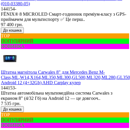
(010-03380-05)
144154-
FĒNIX® 8 MICROLED Смарт-годинник преміум-класу з GPS-
приймачем для мультиспорту ✅ Це перш..
97 400 грн.
До кошика
ТОР
ПОПУЛЯРНИЙ
НОВИНКА
Штатна магнітола Carwales 8" для Mercedes Benz M-
Class,ML,W14,X164,ML350,ML300,GL500,ML320,ML280,GL350
Android 12 (4+32Gb) AHD Carplay кулер
144153-
Штатна автомобільна мультимедійна система Carwales з
екраном 8" (4/32 Гб) на Android 12 — це довгооч..
7 535 грн.
До кошика
ТОР
ПОПУЛЯРНИЙ
НОВИНКА