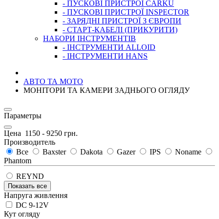
- ПУСКОВІ ПРИСТРОЇ CARKU
- ПУСКОВІ ПРИСТРОЇ INSPECTOR
- ЗАРЯДНІ ПРИСТРОЇ З ЄВРОПИ
- СТАРТ-КАБЕЛІ (ПРИКУРИТИ)
НАБОРИ ІНСТРУМЕНТІВ
- ІНСТРУМЕНТИ ALLOID
- ІНСТРУМЕНТИ HANS
АВТО ТА МОТО
МОНІТОРИ ТА КАМЕРИ ЗАДНЬОГО ОГЛЯДУ
Параметры
Цена
1150
-
9250
грн.
Производитель
Все
Baxster
Dakota
Gazer
IPS
Noname
Phantom
REYND
Показать все
Напруга живлення
DC 9-12V
Кут огляду