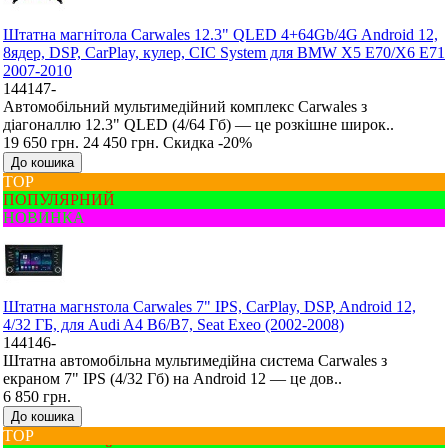
Штатна магнітола Carwales 12.3" QLED 4+64Gb/4G Android 12,
8ядер, DSP, CarPlay, кулер, CIC System для BMW X5 E70/X6 E71
2007-2010
144147-
Автомобільний мультимедійний комплекс Carwales з
діагоналлю 12.3" QLED (4/64 Гб) — це розкішне широк..
19 650 грн.
24 450 грн.
Скидка -20%
До кошика
ТОР
ПОПУЛЯРНИЙ
НОВИНКА
Штатна магнsтола Carwales 7" IPS, CarPlay, DSP, Android 12,
4/32 ГБ, для Audi A4 B6/B7, Seat Exeo (2002-2008)
144146-
Штатна автомобільна мультимедійна система Carwales з
екраном 7" IPS (4/32 Гб) на Android 12 — це дов..
6 850 грн.
До кошика
ТОР