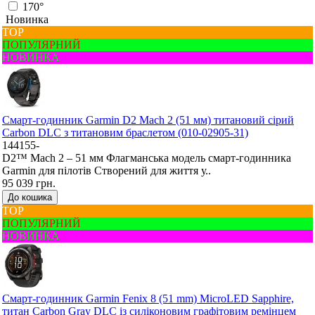
170°
Новинка
ТОР
ПОПУЛЯРНИЙ
НОВИНКА
Смарт-годинник Garmin D2 Mach 2 (51 мм) титановий сірий
Carbon DLC з титановим браслетом (010-02905-31)
144155-
D2™ Mach 2 – 51 мм Флагманська модель смарт-годинника
Garmin для пілотів Створений для життя у..
95 039 грн.
До кошика
ТОР
ПОПУЛЯРНИЙ
НОВИНКА
Смарт-годинник Garmin Fenix 8 (51 mm) MicroLED Sapphire,
титан Carbon Gray DLC із силіконовим графітовим ремінцем